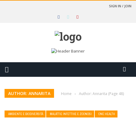
SIGN IN / JOIN
AUTHOR: ANNARITA
Home
›
Author: Annarita
(Page 48)
AMBIENTE E BIODIVERSITÀ
MALATTIE INFETTIVE E ZOONOSI
ONE HEALTH