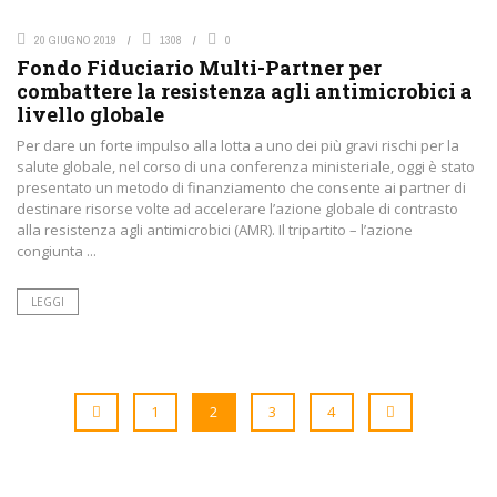
20 GIUGNO 2019
1308
0
Fondo Fiduciario Multi-Partner per
combattere la resistenza agli antimicrobici a
livello globale
Per dare un forte impulso alla lotta a uno dei più gravi rischi per la
salute globale, nel corso di una conferenza ministeriale, oggi è stato
presentato un metodo di finanziamento che consente ai partner di
destinare risorse volte ad accelerare l’azione globale di contrasto
alla resistenza agli antimicrobici (AMR). Il tripartito – l’azione
congiunta ...
LEGGI
1
2
3
4