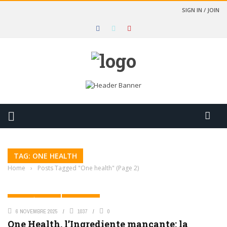
SIGN IN / JOIN
TAG: ONE HEALTH
Home
›
Posts Tagged "One health"
(Page 2)
ATTUALITÀ SIMEVEP
ONE HEALTH
6 NOVEMBRE 2025
1037
0
One Health, l’Ingrediente mancante: la