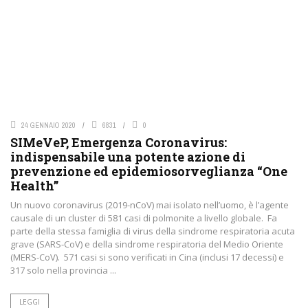
24 GENNAIO 2020
6831
0
SIMeVeP, Emergenza Coronavirus:
indispensabile una potente azione di
prevenzione ed epidemiosorveglianza “One
Health”
Un nuovo coronavirus (2019-nCoV) mai isolato nell’uomo, è l’agente
causale di un cluster di 581 casi di polmonite a livello globale. Fa
parte della stessa famiglia di virus della sindrome respiratoria acuta
grave (SARS-CoV) e della sindrome respiratoria del Medio Oriente
(MERS-CoV). 571 casi si sono verificati in Cina (inclusi 17 decessi) e
317 solo nella provincia ...
LEGGI