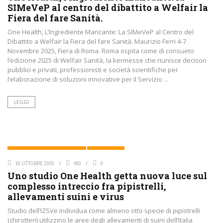
SIMeVeP al centro del dibattito a Welfair la
Fiera del fare Sanità.
One Health, L’Ingrediente Mancante: La SIMeVeP al Centro del
Dibattito a Welfair la Fiera del fare Sanità. Maurizio Ferri 4-7
Novembre 2025, Fiera di Roma. Roma ospita come di consueto
l’edizione 2025 di Welfair Sanità, la kermesse che riunisce decisori
pubblici e privati, professionisti e società scientifiche per
l’elaborazione di soluzioni innovative per il Servizio ...
LEGGI
MALATTIE INFETTIVE E ZOONOSI
ONE HEALTH
16 OTTOBRE 2025
490
0
Uno studio One Health getta nuova luce sul
complesso intreccio fra pipistrelli,
allevamenti suini e virus
Studio dell’IZSVe individua come almeno otto specie di pipistrelli
(chirotteri) utilizzino le aree degli allevamenti di suini dell’Italia