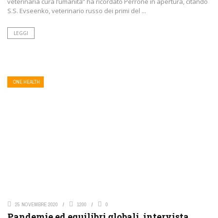
veterinaria cura l’umanità” ha ricordato Perrone in apertura, citando
S.S. Evseenko, veterinario russo dei primi del ...
LEGGI
ONE HEALTH
25 NOVEMBRE 2020
1200
0
Pandemie ed equilibri globali, intervista