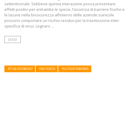
settentrionale. Sebbene questa interazione possa presentare
effetti positivi per entrambe le specie, l’assenza di barriere fisiche e
le lacune nella biosicurezza all’interno delle aziende suinicole
possono comportare un rischio residuo per la trasmissione inter-
specifica di virus. Legnaro ...
LEGGI
ATTUALITÀ SIMEVEP
ONE HEALTH
POLITICHE SANITARIE