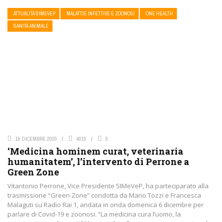
ATTUALITÀ SIMEVEP
MALATTIE INFETTIVE E ZOONOSI
ONE HEALTH
SANITÀ ANIMALE
16 DICEMBRE 2020
4010
0
‘Medicina hominem curat, veterinaria
humanitatem’, l’intervento di Perrone a
Green Zone
Vitantonio Perrone, Vice Presidente SIMeVeP, ha parteciparato alla
trasmissione “Green Zone” condotta da Mario Tozzi e Francesca
Malaguti su Radio Rai 1, andata in onda domenica 6 dicembre per
parlare di Covid-19 e zoonosi. “La medicina cura l’uomo, la