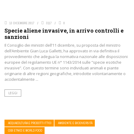
13 DICEMBRE 2017
3117
0
Specie aliene invasive, in arrivo controlli e
sanzioni
Il Consiglio dei ministri dell’11 dicembre, su proposta del ministro
dell’Ambiente Gian Luca Galletti, ha approvato in via definitiva il
provvedimento che adegua la normativa nazionale alle disposizioni
europee del regolamento UE n° 1143/2014 sulle “specie esotiche
invasive”. Con questo termine sono individuati animali e piante
originarie di altre regioni geografiche, introdotte volontariamente o
accidentalmente ...
LEGGI
ACQUACOLTURA E PRODOTTI ITTICI
AMBIENTE E BIODIVERSITÀ
CIBI ETNICI E WORLD FOOD