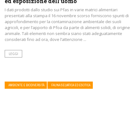
ed esposizione dell’uomo
I dati prodotti dallo studio sui Pfas in varie matrici alimentari
presentati alla stampa il 16 novembre scorso forniscono spunti di
approfondimento per la contaminazione ambientale dei suoli
agricoli, e per l’apporto di Pfoa da parte di alimenti solidi, di origine
animale. Tali elementi non sembra siano stati adeguatamente
considerati fino ad ora, dove l’attenzione ...
LEGGI
AMBIENTE E BIODIVERSITÀ
FAUNA SELVATICA ED ESOTICA