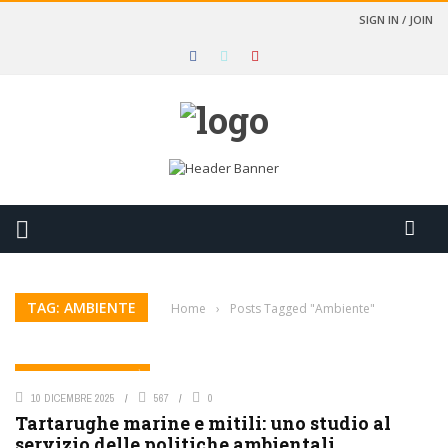
SIGN IN / JOIN
TAG: AMBIENTE
Home
›
Posts Tagged "Ambiente"
AMBIENTE E BIODIVERSITÀ
10 DICEMBRE 2025
567
0
Tartarughe marine e mitili: uno studio al
servizio delle politiche ambientali