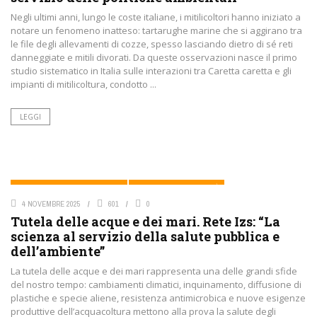
Negli ultimi anni, lungo le coste italiane, i mitilicoltori hanno iniziato a
notare un fenomeno inatteso: tartarughe marine che si aggirano tra
le file degli allevamenti di cozze, spesso lasciando dietro di sé reti
danneggiate e mitili divorati. Da queste osservazioni nasce il primo
studio sistematico in Italia sulle interazioni tra Caretta caretta e gli
impianti di mitilicoltura, condotto ...
LEGGI
ACQUACOLTURA E PRODOTTI ITTICI
AMBIENTE E BIODIVERSITÀ
4 NOVEMBRE 2025
601
0
Tutela delle acque e dei mari. Rete Izs: “La
scienza al servizio della salute pubblica e
dell’ambiente”
La tutela delle acque e dei mari rappresenta una delle grandi sfide
del nostro tempo: cambiamenti climatici, inquinamento, diffusione di
plastiche e specie aliene, resistenza antimicrobica e nuove esigenze
produttive dell’acquacoltura mettono alla prova la salute degli