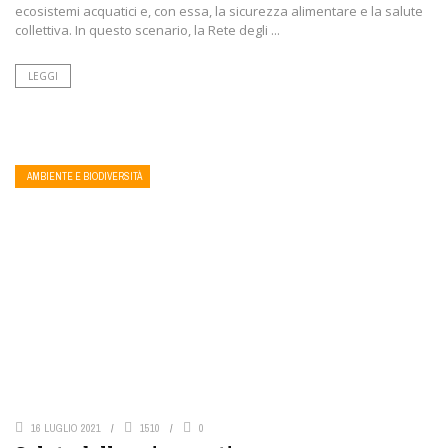
ecosistemi acquatici e, con essa, la sicurezza alimentare e la salute
collettiva. In questo scenario, la Rete degli ...
LEGGI
AMBIENTE E BIODIVERSITÀ
16 LUGLIO 2021
1510
0