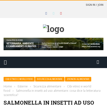
SIGN IN / JOIN
CIBI ETNICI E WORLD FOOD
SICUREZZA ALIMENTARE
ZOONOSI ALIMENTARI
Home
›
Esterne
›
Sicurezza alimentare
›
Cibi etnici e world
food
›
Salmonella in insetti ad uso alimentare: cosa dice la letteratura
scientifica?
SALMONELLA IN INSETTI AD USO