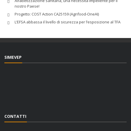
Alfabetizzazione sanitaria, una necessità impellente per il
nostro Paese!
Progetto: COST Action CA25159 (Agrifood-OneAI)
L’EFSA abbassa il livello di sicurezza per l’esposizione al TFA
SIMEVEP
CONTATTI