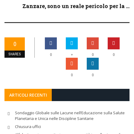
Zanzare, sono un reale pericolo per la ...
0
SHARES
+
0
0
0
0
0
ARTICOLI RECENTI
Sondaggio Globale sulle Lacune nell’Educazione sulla Salute
Planetaria e Unica nelle Discipline Sanitarie
Chiusura uffici