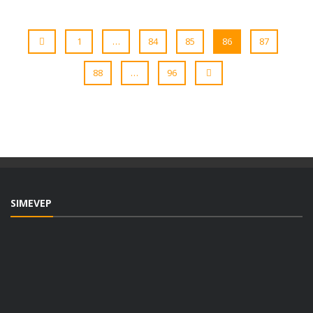
1
…
84
85
86
87
88
…
96
SIMEVEP