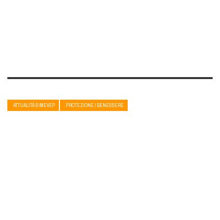
ATTUALITÀ SIMEVEP
PROTEZIONE / BENESSERE