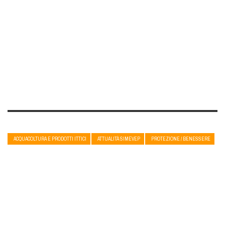
ACQUACOLTURA E PRODOTTI ITTICI
ATTUALITÀ SIMEVEP
PROTEZIONE / BENESSERE