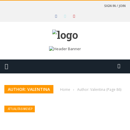
SIGN IN / JOIN
AUTHOR: VALENTINA
Home
›
Author: Valentina
(Page 86)
ATTUALITÀ SIMEVEP