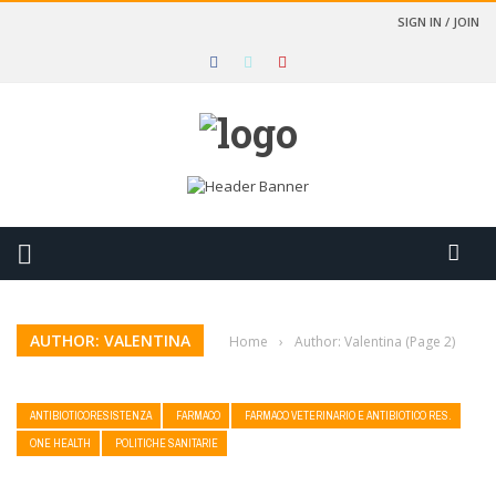
SIGN IN / JOIN
AUTHOR: VALENTINA
Home
›
Author: Valentina
(Page 2)
ANTIBIOTICORESISTENZA
FARMACO
FARMACO VETERINARIO E ANTIBIOTICO RES.
ONE HEALTH
POLITICHE SANITARIE