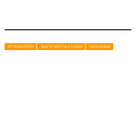
ATTUALITÀ SIMEVEP
MALATTIE INFETTIVE E ZOONOSI
SANITÀ ANIMALE