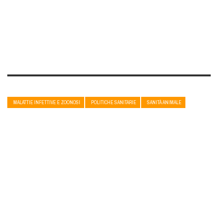
MALATTIE INFETTIVE E ZOONOSI
POLITICHE SANITARIE
SANITÀ ANIMALE