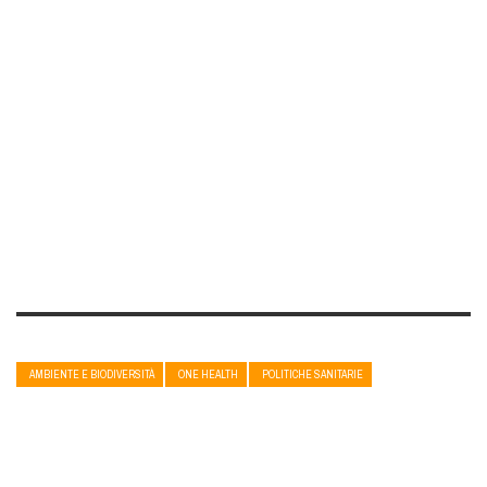
AMBIENTE E BIODIVERSITÀ
ONE HEALTH
POLITICHE SANITARIE