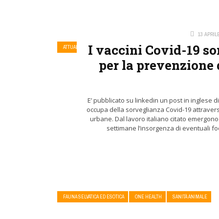
13 APRIL
I vaccini Covid-19 s
ATTUALITÀ SIMEVEP
FARMACO
FARMACO E ANTIBIOTICORESISTEN
per la prevenzione
E’ pubblicato su linkedin un post in inglese d
occupa della sorveglianza Covid-19 attraverso
urbane. Dal lavoro italiano citato emergono 
settimane l’insorgenza di eventuali focol
FAUNA SELVATICA ED ESOTICA
ONE HEALTH
SANITÀ ANIMALE