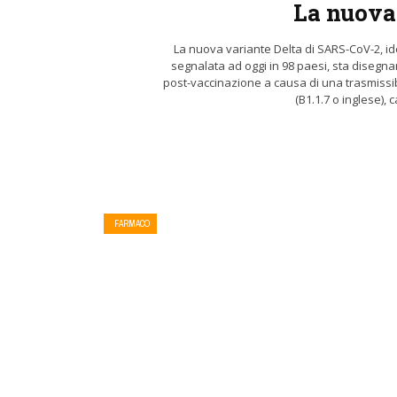
La nuova
La nuova variante Delta di SARS-CoV-2, ide
segnalata ad oggi in 98 paesi, sta disegn
post-vaccinazione a causa di una trasmissibi
(B1.1.7 o inglese), 
FARMACO