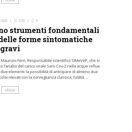
E 2022
1728
0
ono strumenti fondamentali
ZA
ONE HEALTH
POLITICHE SANITARIE
 delle forme sintomatiche
gravi
i Maurizio Ferri, Responsabile scientifico SIMeVeP, che si
 l’analisi del carico virale Sars-Cov-2 nella acque reflue
due elementi: la possibilità di anticipare di almeno due
ai rilevati con la sorveglianza classica; l’utilità ...
LEGGI