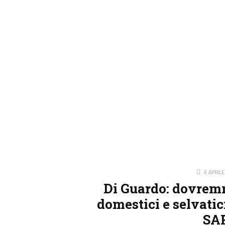
6 APRILE
Di Guardo: dovrem
domestici e selvatici
SA