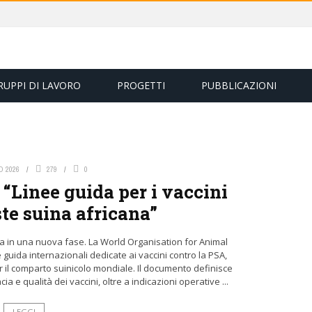
RUPPI DI LAVORO
PROGETTI
PUBBLICAZIONI
O 2026
279
0
“Linee guida per i vaccini
ste suina africana”
tra in una nuova fase. La World Organisation for Animal
guida internazionali dedicate ai vaccini contro la PSA,
r il comparto suinicolo mondiale. Il documento definisce
ia e qualità dei vaccini, oltre a indicazioni operative ...
LEGGI