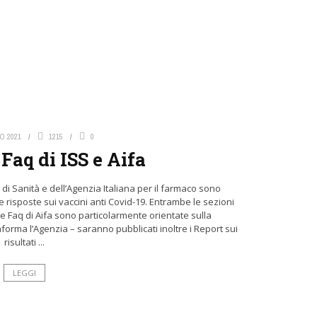
O 2021
1215
0
 Faq di ISS e Aifa
ore di Sanità e dell’Agenzia Italiana per il farmaco sono
e risposte sui vaccini anti Covid-19. Entrambe le sezioni
Faq di Aifa sono particolarmente orientate sulla
orma l’Agenzia – saranno pubblicati inoltre i Report sui
risultati ...
LEGGI