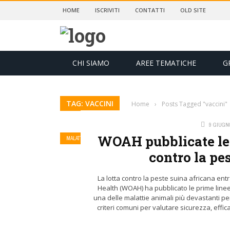
HOME
ISCRIVITI
CONTATTI
OLD SITE
CHI SIAMO
AREE TEMATICHE
G
TAG: VACCINI
Home
›
Posts Tagged "vaccini"
9 GIUGN
WOAH pubblicate le 
MALATTIE INFETTIVE E ZOONOSI
contro la pe
La lotta contro la peste suina africana en
Health (WOAH) ha pubblicato le prime linee 
una delle malattie animali più devastanti pe
criteri comuni per valutare sicurezza, efficac