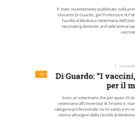
E’ stato recentemente pubblicato sulla prest
Giovanni Di Guardo, gia’ Professore di Pat
Facoltà di Medicina Veterinaria dell’Univ
vaccinating domestic and wild animal spec
vaccinar
10 NOVEMB
Di Guardo: “I vaccin
ONE HEALTH
per il 
Sono un veterinario che per quasi 20 an
veterinaria all’Universita’ di Teramo e, m
categoria professionale cui mi vanto e mi o
storica all’origine delle Facoltà di Medici