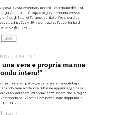
igiosa Rivista Veterinary Record il contributo del Prof.
ologia Generale e Fisiopatologia Veterinaria presso la
ersità degli Studi di Teramo, dal titolo ‘We should be
ies against Covid-19’, incentrato sull’opportunità di
e nei confronti di ...
LEGGI
RE 2021
1903
0
i, una vera e propria manna
mondo intero!”
ni ha insegnato patologia generale e fisiopatologia
antenendo fede all’identità culturale appannaggio della
noro di appartenere, mi preme sottolineare che la ragion
na Veterinaria nel Vecchio Continente, nate dapprima in
Francia ...
LEGGI