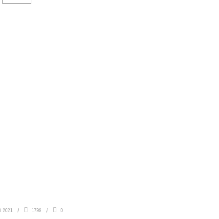
O 2021
1799
0