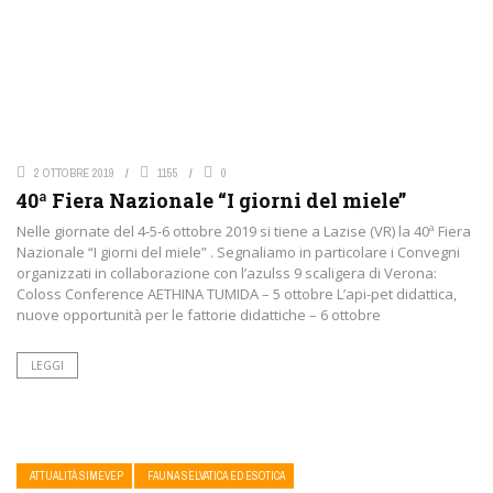
2 OTTOBRE 2019
1155
0
40ª Fiera Nazionale “I giorni del miele”
Nelle giornate del 4-5-6 ottobre 2019 si tiene a Lazise (VR) la 40ª Fiera
Nazionale “I giorni del miele” . Segnaliamo in particolare i Convegni
organizzati in collaborazione con l’azulss 9 scaligera di Verona:
Coloss Conference AETHINA TUMIDA – 5 ottobre L’api-pet didattica,
nuove opportunità per le fattorie didattiche – 6 ottobre
LEGGI
ATTUALITÀ SIMEVEP
FAUNA SELVATICA ED ESOTICA