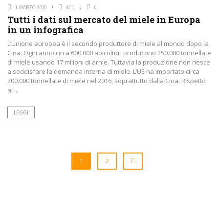
1 MARZO 2018
4311
0
Tutti i dati sul mercato del miele in Europa
in un infografica
L’Unione europea è il secondo produttore di miele al mondo dopo la
Cina. Ogni anno circa 600.000 apicoltori producono 250.000 tonnellate
di miele usando 17 milioni di arnie. Tuttavia la produzione non riesce
a soddisfare la domanda interna di miele. L’UE ha importato circa
200.000 tonnellate di miele nel 2016, soprattutto dalla Cina. Rispetto
ai ...
LEGGI
1
2