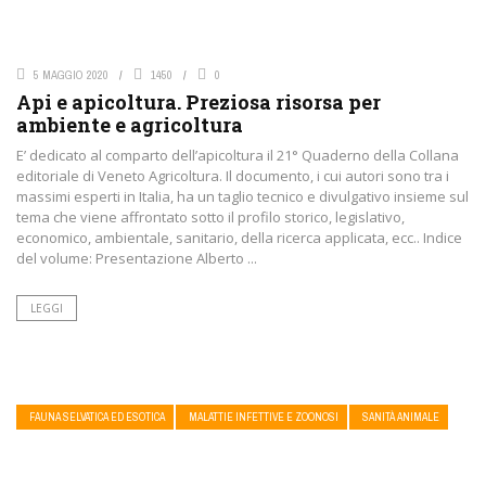
5 MAGGIO 2020
1450
0
Api e apicoltura. Preziosa risorsa per
ambiente e agricoltura
E’ dedicato al comparto dell’apicoltura il 21° Quaderno della Collana
editoriale di Veneto Agricoltura. Il documento, i cui autori sono tra i
massimi esperti in Italia, ha un taglio tecnico e divulgativo insieme sul
tema che viene affrontato sotto il profilo storico, legislativo,
economico, ambientale, sanitario, della ricerca applicata, ecc.. Indice
del volume: Presentazione Alberto ...
LEGGI
FAUNA SELVATICA ED ESOTICA
MALATTIE INFETTIVE E ZOONOSI
SANITÀ ANIMALE