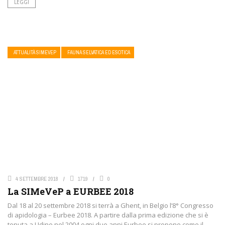
LEGGI
ATTUALITÀ SIMEVEP
FAUNA SELVATICA ED ESOTICA
4 SETTEMBRE 2018
1719
0
La SIMeVeP a EURBEE 2018
Dal 18 al 20 settembre 2018 si terrà a Ghent, in Belgio l’8° Congresso
di apidologia – Eurbee 2018. A partire dalla prima edizione che si è
tenuta a Udine nel 2004,ogni due anni Eurbee si propone come il