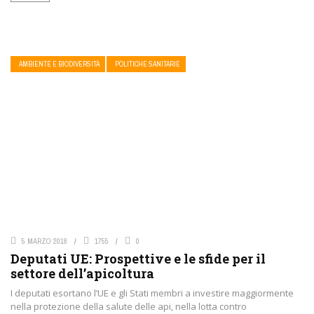
AMBIENTE E BIODIVERSITÀ
POLITICHE SANITARIE
5 MARZO 2018
1755
0
Deputati UE: Prospettive e le sfide per il
settore dell’apicoltura
I deputati esortano l’UE e gli Stati membri a investire maggiormente
nella protezione della salute delle api, nella lotta contro