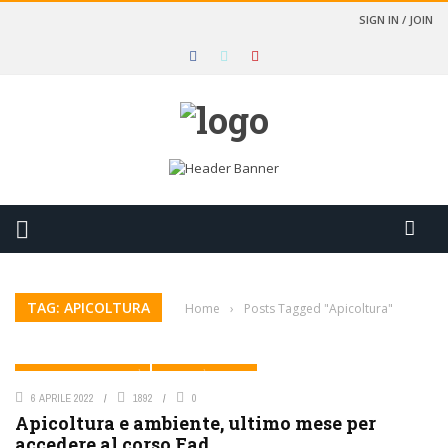
SIGN IN / JOIN
TAG: APICOLTURA
Home
›
Posts Tagged "Apicoltura"
AMBIENTE E BIODIVERSITÀ
ATTUALITÀ SIMEVEP
6 APRILE 2022
1892
0
Apicoltura e ambiente, ultimo mese per
accedere al corso Fad