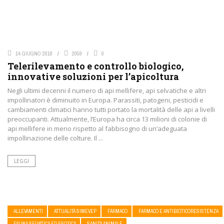
14 GIUGNO 2018
2059
0
Telerilevamento e controllo biologico,
innovative soluzioni per l’apicoltura
Negli ultimi decenni il numero di api mellifere, api selvatiche e altri
impollinatori è diminuito in Europa. Parassiti, patogeni, pesticidi e
cambiamenti climatici hanno tutti portato la mortalità delle api a livelli
preoccupanti. Attualmente, l’Europa ha circa 13 milioni di colonie di
api mellifere in meno rispetto al fabbisogno di un’adeguata
impollinazione delle colture. Il ...
LEGGI
ALLEVAMENTI
ATTUALITÀ SIMEVEP
FARMACO
FARMACO E ANTIBIOTICORESISTENZA
FAUNA SELVATICA ED ESOTICA
SANITÀ ANIMALE