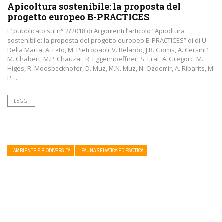
Apicoltura sostenibile: la proposta del
progetto europeo B-PRACTICES
E’ pubblicato sul n° 2/2018 di Argomenti l’articolo “Apicoltura
sostenibile: la proposta del progetto europeo B-PRACTICES” di di U.
Della Marta, A. Leto, M. Pietropaoli, V. Belardo, J.R. Gomis, A. Cersini1,
M. Chabert, M.P. Chauzat, R. Eggenhoeffner, S. Erat, A. Gregorc, M.
Higes, R. Moosbeckhofer, D. Muz, M.N. Muz, N. Ozdemir, A. Ribarits, M.
P. ...
LEGGI
AMBIENTE E BIODIVERSITÀ
FAUNA SELVATICA ED ESOTICA