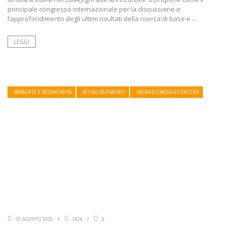
principale congresso internazionale per la discussione e
l’approfondimento degli ultimi risultati della ricerca di base e ...
LEGGI
AMBIENTE E BIODIVERSITÀ
ATTUALITÀ SIMEVEP
FAUNA SELVATICA ED ESOTICA
30 AGOSTO 2018
1824
0