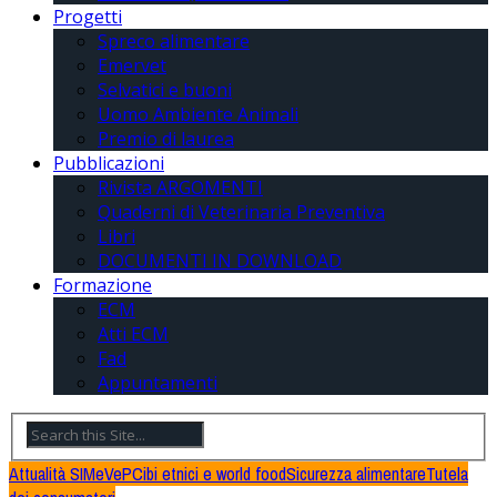
Progetti
Spreco alimentare
Emervet
Selvatici e buoni
Uomo Ambiente Animali
Premio di laurea
Pubblicazioni
Rivista ARGOMENTI
Quaderni di Veterinaria Preventiva
Libri
DOCUMENTI IN DOWNLOAD
Formazione
ECM
Atti ECM
Fad
Appuntamenti
Attualità SIMeVeP
Cibi etnici e world food
Sicurezza alimentare
Tutela