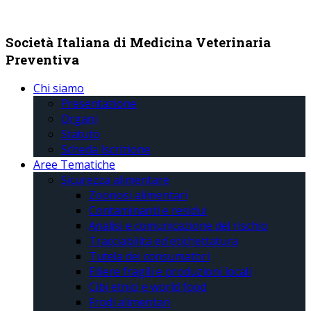
Società Italiana di Medicina Veterinaria
Preventiva
Chi siamo
Presentazione
Organi
Statuto
Scheda Iscrizione
Aree Tematiche
Sicurezza alimentare
Zoonosi alimentari
Contaminanti e residui
Analisi e comunicazione del rischio
Tracciabilità ed etichettatura
Tutela dei consumatori
Filiere fragili e produzioni locali
Cibi etnici e world food
Frodi alimentari