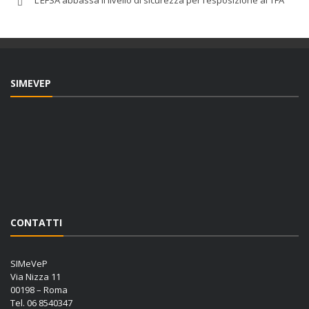
L’EFSA abbassa il livello di sicurezza per l’esposizione al TFA
SIMEVEP
CONTATTI
SIMeVeP
Via Nizza 11
00198 – Roma
Tel. 06 8540347