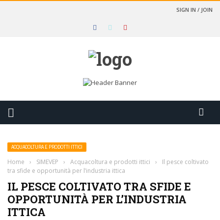
SIGN IN / JOIN
ACQUACOLTURA E PRODOTTI ITTICI
Home
›
SIMEVEP
›
Acquacoltura e prodotti ittici
›
Il pesce coltivato
tra sfide e opportunità per l’industria ittica
IL PESCE COLTIVATO TRA SFIDE E
OPPORTUNITÀ PER L’INDUSTRIA
ITTICA