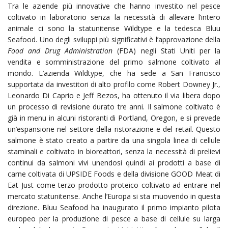
Tra le aziende più innovative che hanno investito nel pesce
coltivato in laboratorio senza la necessità di allevare l’intero
animale ci sono la statunitense Wildtype e la tedesca Bluu
Seafood. Uno degli sviluppi più significativi è l’approvazione della
Food and Drug Administration
(FDA) negli Stati Uniti per la
vendita e somministrazione del primo salmone coltivato al
mondo. L’azienda Wildtype, che ha sede a San Francisco
supportata da investitori di alto profilo come Robert Downey Jr.,
Leonardo Di Caprio e Jeff Bezos, ha ottenuto il via libera dopo
un processo di revisione durato tre anni. Il salmone coltivato è
già in menu in alcuni ristoranti di Portland, Oregon, e si prevede
un’espansione nel settore della ristorazione e del retail. Questo
salmone è stato creato a partire da una singola linea di cellule
staminali e coltivato in bioreattori, senza la necessità di prelievi
continui da salmoni vivi unendosi quindi ai prodotti a base di
carne coltivata di UPSIDE Foods e della divisione GOOD Meat di
Eat Just come terzo prodotto proteico coltivato ad entrare nel
mercato statunitense. Anche l’Europa si sta muovendo in questa
direzione. Bluu Seafood ha inaugurato il primo impianto pilota
europeo per la produzione di pesce a base di cellule su larga