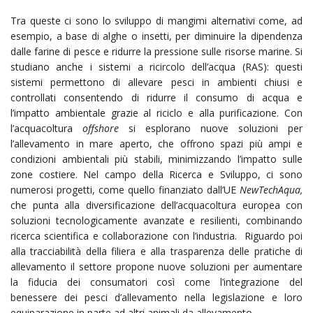
Tra queste ci sono lo sviluppo di mangimi alternativi come, ad
esempio, a base di alghe o insetti, per diminuire la dipendenza
dalle farine di pesce e ridurre la pressione sulle risorse marine. Si
studiano anche i sistemi a ricircolo dell’acqua (RAS): questi
sistemi permettono di allevare pesci in ambienti chiusi e
controllati consentendo di ridurre il consumo di acqua e
l’impatto ambientale grazie al riciclo e alla purificazione. Con
l’acquacoltura
offshore
si esplorano nuove soluzioni per
l’allevamento in mare aperto, che offrono spazi più ampi e
condizioni ambientali più stabili, minimizzando l’impatto sulle
zone costiere. Nel campo della Ricerca e Sviluppo, ci sono
numerosi progetti, come quello finanziato dall’UE
NewTechAqua,
che punta alla diversificazione dell’acquacoltura europea con
soluzioni tecnologicamente avanzate e resilienti, combinando
ricerca scientifica e collaborazione con l’industria. Riguardo poi
alla tracciabilità della filiera e alla trasparenza delle pratiche di
allevamento il settore propone nuove soluzioni per aumentare
la fiducia dei consumatori così come l’integrazione del
benessere dei pesci d’allevamento nella legislazione e loro
equiparazione in parte ad altri animali da allevamento.