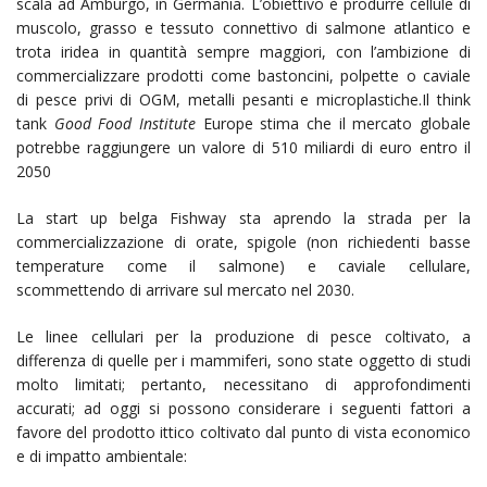
scala ad Amburgo, in Germania. L’obiettivo è produrre cellule di
muscolo, grasso e tessuto connettivo di salmone atlantico e
trota iridea in quantità sempre maggiori, con l’ambizione di
commercializzare prodotti come bastoncini, polpette o caviale
di pesce privi di OGM, metalli pesanti e microplastiche.Il think
tank
Good Food Institute
Europe stima che il mercato globale
potrebbe raggiungere un valore di 510 miliardi di euro entro il
2050
La start up belga Fishway sta aprendo la strada per la
commercializzazione di orate, spigole (non richiedenti basse
temperature come il salmone) e caviale cellulare,
scommettendo di arrivare sul mercato nel 2030.
Le linee cellulari per la produzione di pesce coltivato, a
differenza di quelle per i mammiferi, sono state oggetto di studi
molto limitati; pertanto, necessitano di approfondimenti
accurati; ad oggi si possono considerare i seguenti fattori a
favore del prodotto ittico coltivato dal punto di vista economico
e di impatto ambientale: