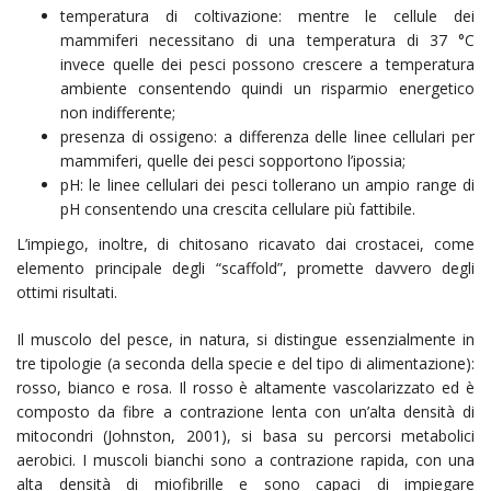
temperatura di coltivazione: mentre le cellule dei
mammiferi necessitano di una temperatura di 37 °C
invece quelle dei pesci possono crescere a temperatura
ambiente consentendo quindi un risparmio energetico
non indifferente;
presenza di ossigeno: a differenza delle linee cellulari per
mammiferi, quelle dei pesci sopportono l’ipossia;
pH: le linee cellulari dei pesci tollerano un ampio range di
pH consentendo una crescita cellulare più fattibile.
L’impiego, inoltre, di chitosano ricavato dai crostacei, come
elemento principale degli “scaffold”, promette davvero degli
ottimi risultati.
Il muscolo del pesce, in natura, si distingue essenzialmente in
tre tipologie (a seconda della specie e del tipo di alimentazione):
rosso, bianco e rosa. Il rosso è altamente vascolarizzato ed è
composto da fibre a contrazione lenta con un’alta densità di
mitocondri (Johnston, 2001), si basa su percorsi metabolici
aerobici. I muscoli bianchi sono a contrazione rapida, con una
alta densità di miofibrille e sono capaci di impiegare