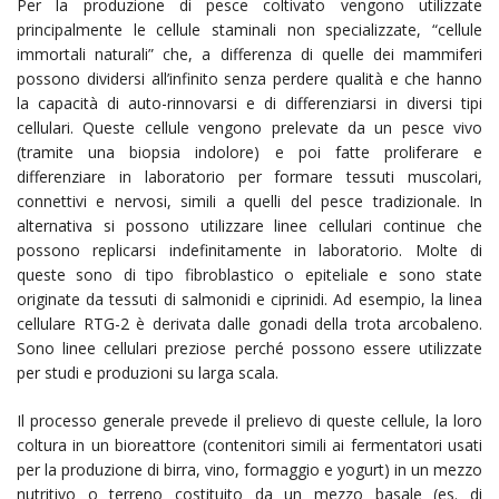
Per la produzione di pesce coltivato vengono utilizzate
principalmente le cellule staminali non specializzate, “cellule
immortali naturali” che, a differenza di quelle dei mammiferi
possono dividersi all’infinito senza perdere qualità e che hanno
la capacità di auto-rinnovarsi e di differenziarsi in diversi tipi
cellulari. Queste cellule vengono prelevate da un pesce vivo
(tramite una biopsia indolore) e poi fatte proliferare e
differenziare in laboratorio per formare tessuti muscolari,
connettivi e nervosi, simili a quelli del pesce tradizionale. In
alternativa si possono utilizzare linee cellulari continue che
possono replicarsi indefinitamente in laboratorio. Molte di
queste sono di tipo fibroblastico o epiteliale e sono state
originate da tessuti di salmonidi e ciprinidi. Ad esempio, la linea
cellulare RTG-2 è derivata dalle gonadi della trota arcobaleno.
Sono linee cellulari preziose perché possono essere utilizzate
per studi e produzioni su larga scala.
Il processo generale prevede il prelievo di queste cellule, la loro
coltura in un bioreattore (contenitori simili ai fermentatori usati
per la produzione di birra, vino, formaggio e yogurt) in un mezzo
nutritivo o terreno costituito da un mezzo basale (es. di