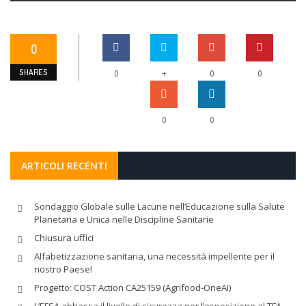
0
SHARES
+
0
0
0
0
0
ARTICOLI RECENTI
Sondaggio Globale sulle Lacune nell’Educazione sulla Salute
Planetaria e Unica nelle Discipline Sanitarie
Chiusura uffici
Alfabetizzazione sanitaria, una necessità impellente per il
nostro Paese!
Progetto: COST Action CA25159 (Agrifood-OneAI)