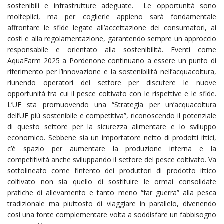
sostenibili e infrastrutture adeguate. Le opportunità sono
molteplici, ma per coglierle appieno sarà fondamentale
affrontare le sfide legate all’accettazione dei consumatori, ai
costi e alla regolamentazione, garantendo sempre un approccio
responsabile e orientato alla sostenibilità. Eventi come
AquaFarm 2025 a Pordenone continuano a essere un punto di
riferimento per l’innovazione e la sostenibilità nell’acquacoltura,
riunendo operatori del settore per discutere le nuove
opportunità tra cui il pesce coltivato con le rispettive e le sfide.
L’UE sta promuovendo una “Strategia per un’acquacoltura
dell’UE più sostenibile e competitiva”, riconoscendo il potenziale
di questo settore per la sicurezza alimentare e lo sviluppo
economico. Sebbene sia un importatore netto di prodotti ittici,
c’è spazio per aumentare la produzione interna e la
competitività anche sviluppando il settore del pesce coltivato. Va
sottolineato come l’intento dei produttori di prodotto ittico
coltivato non sia quello di sostituire le ormai consolidate
pratiche di allevamento e tanto meno “far guerra” alla pesca
tradizionale ma piuttosto di viaggiare in parallelo, divenendo
così una fonte complementare volta a soddisfare un fabbisogno