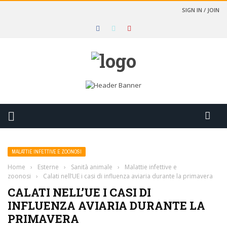
SIGN IN / JOIN
MALATTIE INFETTIVE E ZOONOSI
Home
›
Esterne
›
Sanità animale
›
Malattie infettive e
zoonosi
›
Calati nell’UE i casi di influenza aviaria durante la primavera
CALATI NELL’UE I CASI DI
INFLUENZA AVIARIA DURANTE LA
PRIMAVERA