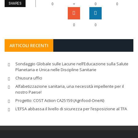
SHARES
+
0
0
0
0
0
ARTICOLI RECENTI
Sondaggio Globale sulle Lacune nell’Educazione sulla Salute
Planetaria e Unica nelle Discipline Sanitarie
Chiusura uffici
Alfabetizzazione sanitaria, una necessità impellente per il
nostro Paese!
Progetto: COST Action CA25159 (Agrifood-OneAI)
L’EFSA abbassa il livello di sicurezza per l’esposizione al TFA