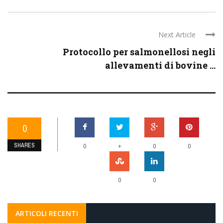
Next Article
Protocollo per salmonellosi negli
allevamenti di bovine ...
0
SHARES
+
0
0
0
0
0
ARTICOLI RECENTI