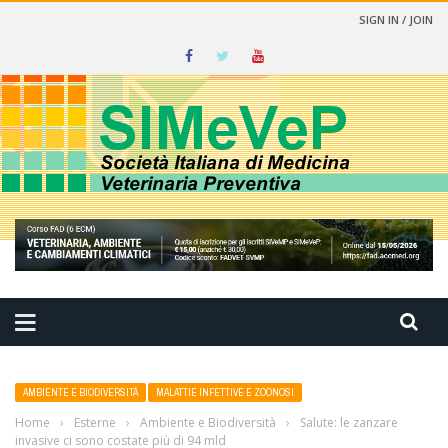
SIGN IN / JOIN
CINA VETERINARIA PREVENTIVA
AMBIENTE E BIODIVERSITÀ
MALATTIE INFETTIVE E ZOONOSI
Home
›
Esterne
›
Ambiente e Biodiversità
›
Salute: le zanzare
invasive ci sono costate più di 94 mld