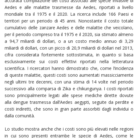
accurata compilazione dei costi associati alle specie invasive di
Aedes e alle malattie trasmesse da Aedes, riportati a livello
mondiale tra il 1975 e il 2020. La ricerca include 166 Paesi e
territori per un periodo di 45 anni. Nonostante il costo totale
cumulativo delle zanzare Aedes e delle malattie che veicolano,
per il periodo compreso tra il 1975 e il 2020, sia stimato almeno
a 94,7 miliardi di dollari, o a un costo medio annuo di 3,29
miliardi di dollari, con un picco di 20,9 miliardi di dollari nel 2013,
cifra considerata fortemente sottostimata, in quanto si basa
esclusivamente sui costi effettivi riportati nella letteratura
scientifica. I ricercatori hanno dimostrato che, come l’incidenza
di queste malattie, questi costi sono aumentati massicciamente
negli ultimi tre decenni, con una stima di 14 volte nel periodo
successivo alla comparsa di Zika e chikungunya. I costi riportati
sono principalmente legati alle spese mediche dirette dovute
alla dengue trasmessa dall’Aedes aegypti, seguite da perdite e
costi indiretti, che sono in gran parte assorbiti dagli individui o
dalla comunità.
Lo studio mostra anche che i costi sono più elevati nelle regioni
in cui sono presenti entrambe le specie di Aedes, come le