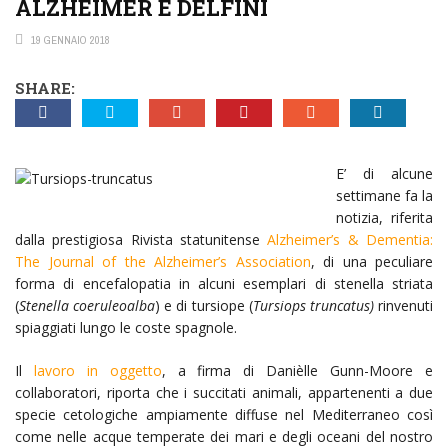
ALZHEIMER E DELFINI
19 GENNAIO 2018
SHARE:
E’ di alcune
settimane fa la
notizia, riferita
dalla prestigiosa Rivista statunitense
Alzheimer’s & Dementia:
The Journal of the Alzheimer’s Association
, di una peculiare
forma di encefalopatia in alcuni esemplari di stenella striata
(
Stenella coeruleoalba
) e di tursiope (
Tursiops truncatus)
rinvenuti
spiaggiati lungo le coste spagnole.
Il
lavoro in oggetto
, a firma di Danièlle Gunn-Moore e
collaboratori, riporta che i succitati animali, appartenenti a due
specie cetologiche ampiamente diffuse nel Mediterraneo così
come nelle acque temperate dei mari e degli oceani del nostro