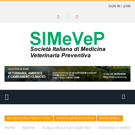
SIGN IN / JOIN
ACQUACOLTURA E PRODOTTI ITTICI
FAUNA SELVATICA ED ESOTICA
SANITÀ ANIMALE
Home
›
Esterne
›
Acquacoltura e prodotti ittici
›
Alzheimer e delfini