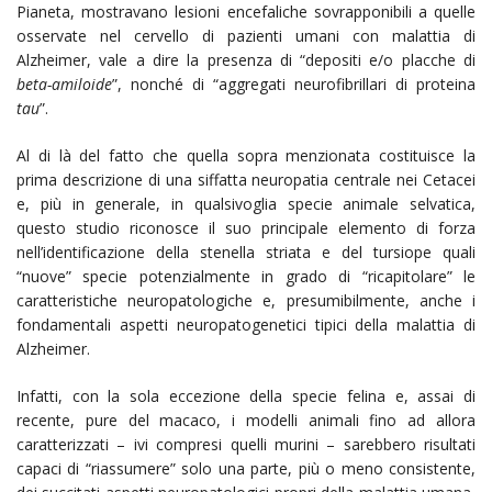
Pianeta, mostravano lesioni encefaliche sovrapponibili a quelle
osservate nel cervello di pazienti umani con malattia di
Alzheimer, vale a dire la presenza di “depositi e/o placche di
beta-amiloide
”, nonché di “aggregati neurofibrillari di proteina
tau
”.
Al di là del fatto che quella sopra menzionata costituisce la
prima descrizione di una siffatta neuropatia centrale nei Cetacei
e, più in generale, in qualsivoglia specie animale selvatica,
questo studio riconosce il suo principale elemento di forza
nell’identificazione della stenella striata e del tursiope quali
“nuove” specie potenzialmente in grado di “ricapitolare” le
caratteristiche neuropatologiche e, presumibilmente, anche i
fondamentali aspetti neuropatogenetici tipici della malattia di
Alzheimer.
Infatti, con la sola eccezione della specie felina e, assai di
recente, pure del macaco, i modelli animali fino ad allora
caratterizzati – ivi compresi quelli murini – sarebbero risultati
capaci di “riassumere” solo una parte, più o meno consistente,