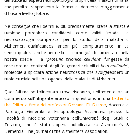
dei succitati aspetti neuropatologici propri della malattia umana,
che peraltro rappresenta la forma di demenza maggiormente
diffusa a livello globale.
Ne consegue che i delfini e, più precisamente, stenella striata e
tursiope potrebbero candidarsi come validi “modelli di
neuropatologia comparata” per lo studio della malattia di
Alzheimer, qualificandosi ancor più “compiutamente” in tal
senso qualora anche nei delfini – come già documentato nella
nostra specie – la “
proteina prionica cellulare
” fungesse da
recettore nei confronti degli “oligomeri solubili di
beta-amiloide
”,
molecole a spiccata azione neurotossica che svolgerebbero un
ruolo cruciale nella patogenesi della malattia di Alzheimer.
Quest’ultima sottolineatura trova riscontro, unitamente ad un
commento sull’intrigante articolo in questione, in una
Letter to
the Editor a firma del professor Giovanni Di Guardo
, docente di
Patologia Generale e Fisiopatologia Veterinaria presso la
Facoltà di Medicina Veterinaria dell’Università degli Studi di
Teramo, che è stata appena pubblicata su Alzheimer’s &
Dementia: The Journal of the Alzheimer’s Association.